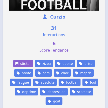
Curzio
31
Interactions
6
Score Tendance
sticker
zizou
depite
brise
honte
cdm
choc
mepris
fatigue
absolute
football
foot
deprime
depression
scorsese
goat