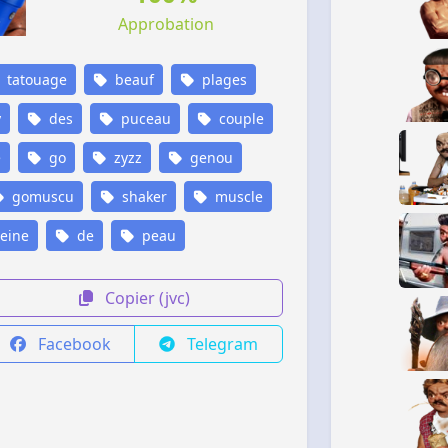
Approbation
tatouage
beauf
plages
y
des
puceau
couple
e
go
zyzz
genou
gomuscu
shaker
muscle
eine
de
peau
Copier (jvc)
Facebook
Telegram