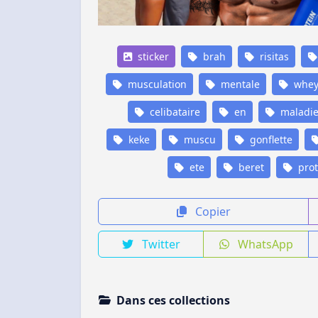
sticker
brah
risitas
musculation
mentale
whe
celibataire
en
maladi
keke
muscu
gonflette
ete
beret
prot
Copier
Twitter
WhatsApp
Dans ces collections