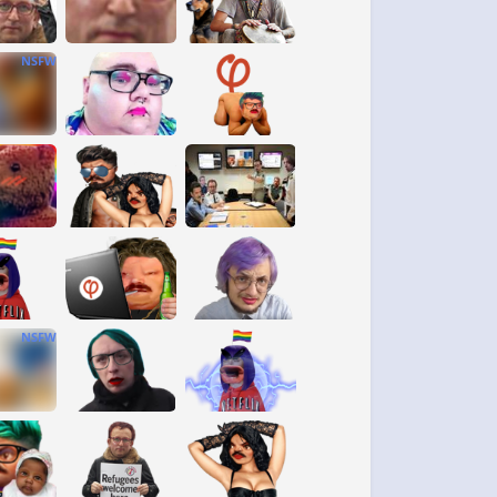
NSFW
NSFW