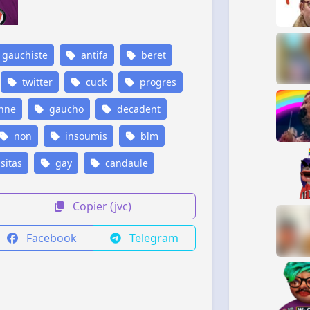
gauchiste
antifa
beret
twitter
cuck
progres
nne
gaucho
decadent
non
insoumis
blm
sitas
gay
candaule
Copier (jvc)
Facebook
Telegram