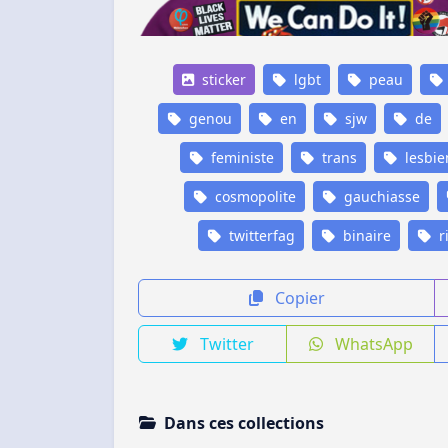
sticker
lgbt
peau
genou
en
sjw
de
feministe
trans
lesbie
cosmopolite
gauchiasse
twitterfag
binaire
ri
Copier
Twitter
WhatsApp
Dans ces collections