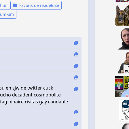
tjuif
Favoris de risideluxe
 KumKim
ou en sjw de twitter cuck
gaucho decadent cosmopolite
ag binaire risitas gay candaule