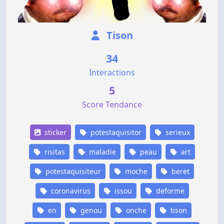
Tison
34
Interactions
5
Score Tendance
sticker
potestaquisitor
serieux
risitas
maladie
peau
art
potestaquisiteur
moche
beret
coronavirus
issou
deforme
en
genou
onche
tison