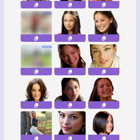
NSFW
NSFW