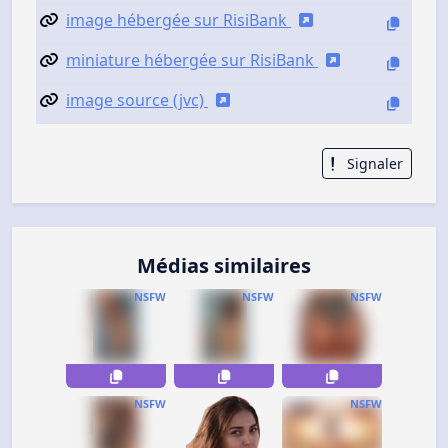
image hébergée sur RisiBank
miniature hébergée sur RisiBank
image source (jvc)
Signaler
Médias similaires
NSFW
NSFW
NSFW
NSFW
NSFW