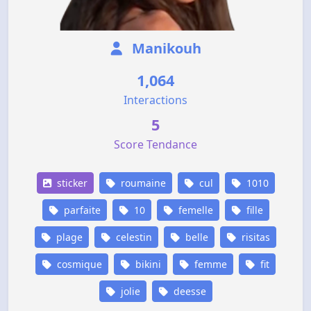
Manikouh
1,064
Interactions
5
Score Tendance
sticker
roumaine
cul
1010
parfaite
10
femelle
fille
plage
celestin
belle
risitas
cosmique
bikini
femme
fit
jolie
deesse