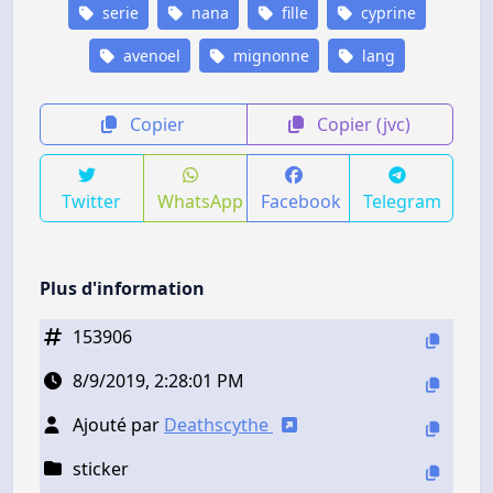
serie
nana
fille
cyprine
avenoel
mignonne
lang
Copier
Copier (jvc)
Twitter
WhatsApp
Facebook
Telegram
Plus d'information
153906
8/9/2019, 2:28:01 PM
Ajouté par
Deathscythe
sticker