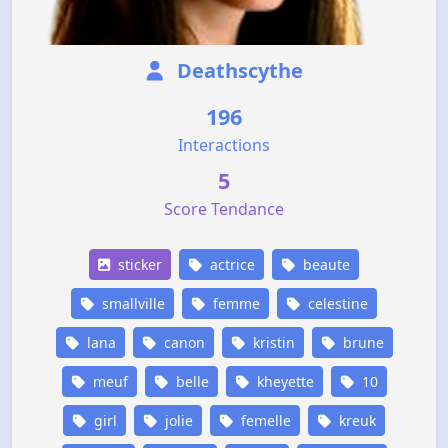
Deathscythe
196
Interactions
5
Score Tendance
sticker
actrice
beaute
smallville
femme
celestine
lana
canon
kristin
brune
meuf
belle
kheyette
10
girl
jolie
femelle
kreuk