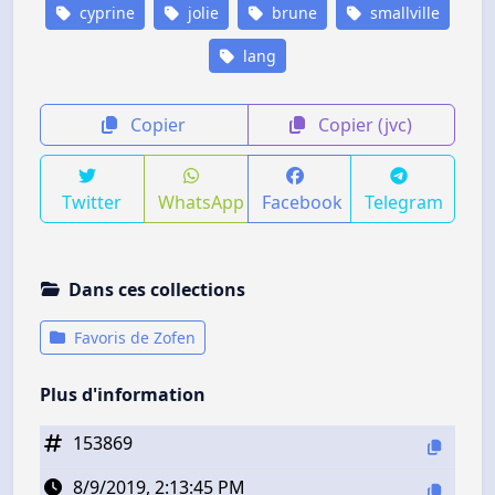
cyprine
jolie
brune
smallville
lang
Copier
Copier (jvc)
Twitter
WhatsApp
Facebook
Telegram
Dans ces collections
Favoris de Zofen
Plus d'information
153869
8/9/2019, 2:13:45 PM