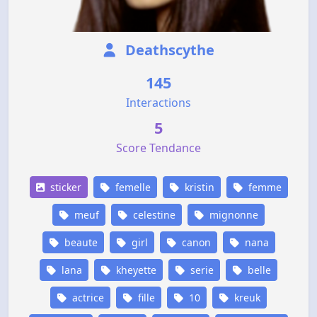
Deathscythe
145
Interactions
5
Score Tendance
sticker
femelle
kristin
femme
meuf
celestine
mignonne
beaute
girl
canon
nana
lana
kheyette
serie
belle
actrice
fille
10
kreuk