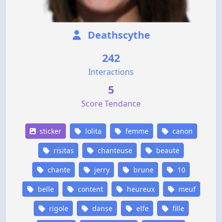
Deathscythe
242
Interactions
5
Score Tendance
sticker
lolita
femme
canon
risitas
chanteuse
beaute
chante
jerry
brune
10
belle
content
heureux
meuf
rigole
danse
elfe
fille