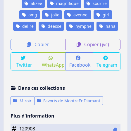
alizee
magnifique
sourire
omg
jolie
avenoel
girl
delire
deesse
nymphe
nana
Copier
Copier (jvc)
Twitter
WhatsApp
Facebook
Telegram
Dans ces collections
Miroir
Favoris de MontreEnDiamant
Plus d'information
120908