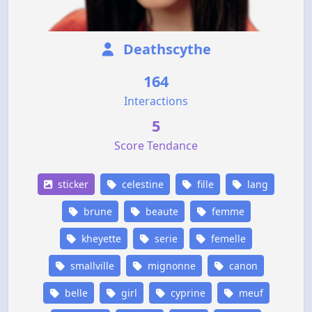
Deathscythe
164
Interactions
5
Score Tendance
sticker
celestine
fille
lang
brune
beaute
femme
kheyette
serie
femelle
smallville
mignonne
canon
belle
girl
cyprine
meuf