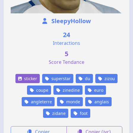
SleepyHollow
24
Interactions
5
Score Tendance
sticker
superstar
du
zizou
coupe
zinedine
euro
angleterre
monde
anglais
zidane
foot
Copier
Copier (jvc)