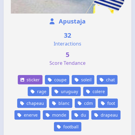
Apustaja
32
Interactions
5
Score Tendance
sticker
coupe
soleil
chat
rage
uruguay
colere
chapeau
blanc
cdm
foot
enerve
monde
du
drapeau
football