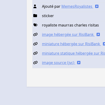
Ajouté par
MemesRoyalistes
sticker
royaliste maurras charles risitas
image hébergée sur RisiBank
miniature hébergée sur RisiBank
miniature statique hébergée sur R
image source (jvc)