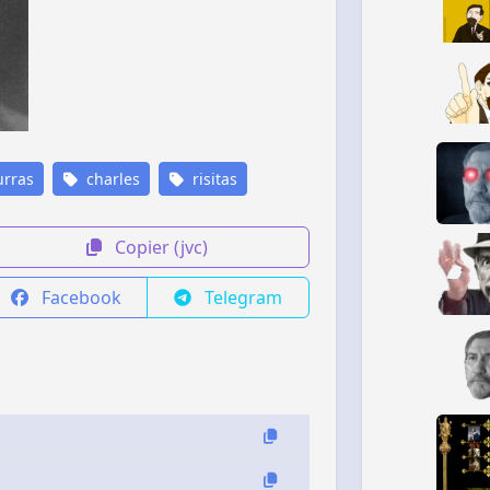
rras
charles
risitas
Copier (jvc)
Facebook
Telegram