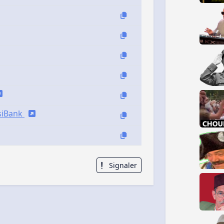
isiBank
Signaler