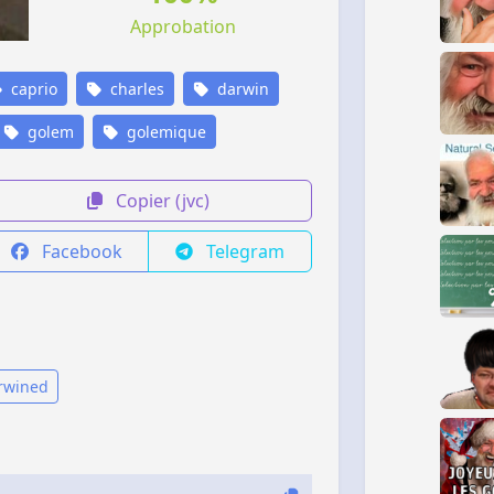
Approbation
caprio
charles
darwin
golem
golemique
Copier (jvc)
Facebook
Telegram
arwined