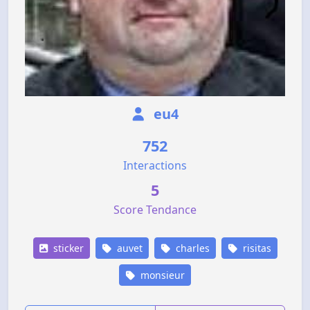
eu4
752
Interactions
5
Score Tendance
sticker
auvet
charles
risitas
monsieur