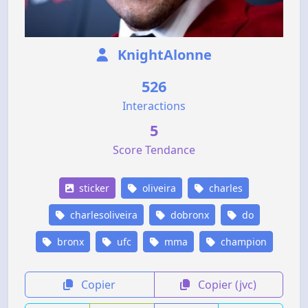
KnightAlonne
526
Interactions
5
Score Tendance
sticker
oliveira
charles
charlesoliveira
dobronx
do
bronx
ufc
mma
champion
Copier
Copier (jvc)