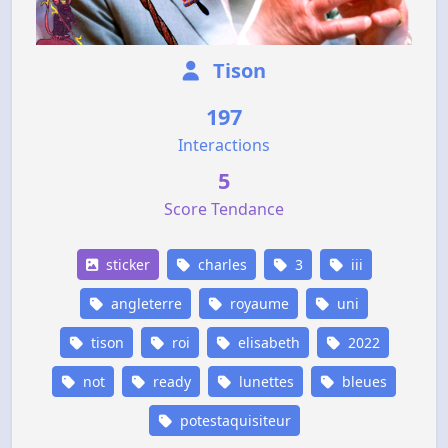
Tison
197
Interactions
5
Score Tendance
sticker
charles
3
iii
angleterre
royaume
uni
tison
roi
elisabeth
2022
not
ready
lunettes
bleues
potestaquisiteur