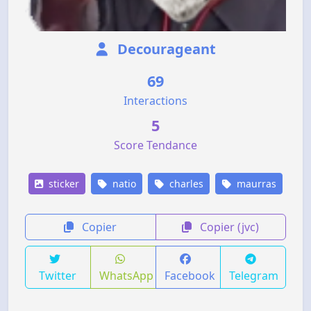
Decourageant
69
Interactions
5
Score Tendance
sticker
natio
charles
maurras
Copier
Copier (jvc)
Twitter
WhatsApp
Facebook
Telegram