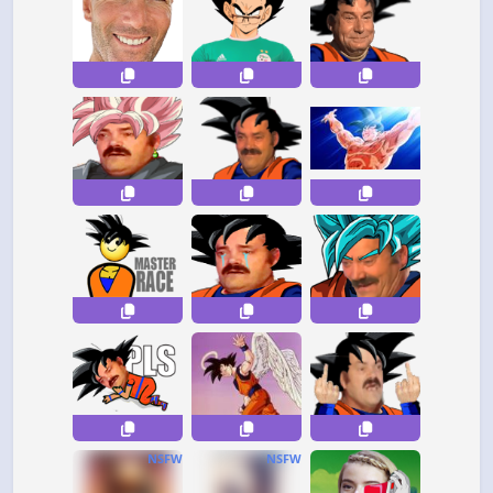
NSFW
NSFW