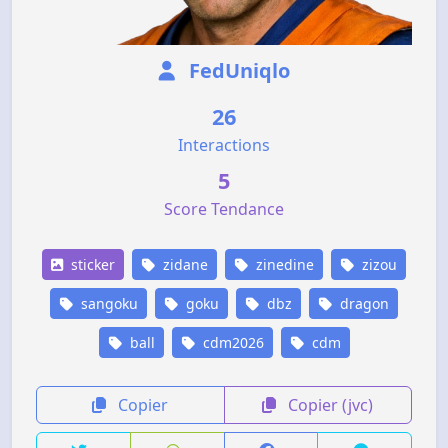
FedUniqlo
26
Interactions
5
Score Tendance
sticker
zidane
zinedine
zizou
sangoku
goku
dbz
dragon
ball
cdm2026
cdm
Copier
Copier (jvc)