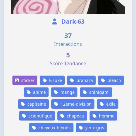
Dark-63
37
Interactions
5
Score Tendance
sticker
kisuke
urahara
bleach
anime
manga
shinigami
capitaine
12eme-division
exile
scientifique
chapeau
homme
cheveux-blonds
yeux-gris