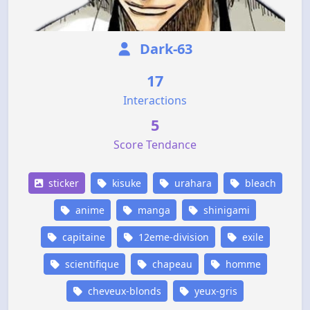
Dark-63
17
Interactions
5
Score Tendance
sticker
kisuke
urahara
bleach
anime
manga
shinigami
capitaine
12eme-division
exile
scientifique
chapeau
homme
cheveux-blonds
yeux-gris