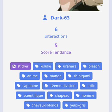
Dark-63
6
Interactions
5
Score Tendance
sticker
kisuke
urahara
bleach
anime
manga
shinigami
capitaine
12eme-division
exile
scientifique
chapeau
homme
cheveux-blonds
yeux-gris