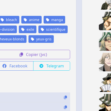
bleach
anime
manga
division
exile
scientifique
heveux-blonds
yeux-gris
Copier (jvc)
Facebook
Telegram