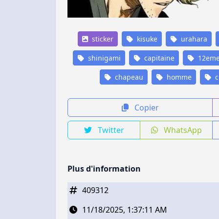
sticker
kisuke
urahara
shinigami
capitaine
12eme-
chapeau
homme
c
Copier
Twitter
WhatsApp
Plus d'information
409312
11/18/2025, 1:37:11 AM