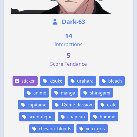
Dark-63
14
Interactions
5
Score Tendance
sticker
kisuke
urahara
bleach
anime
manga
shinigami
capitaine
12eme-division
exile
scientifique
chapeau
homme
cheveux-blonds
yeux-gris