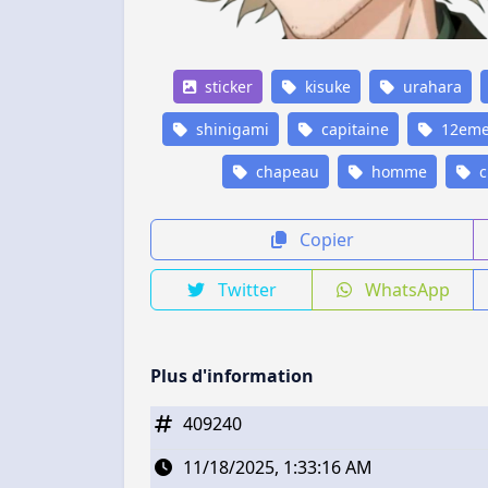
sticker
kisuke
urahara
shinigami
capitaine
12eme-
chapeau
homme
c
Copier
Twitter
WhatsApp
Plus d'information
409240
11/18/2025, 1:33:16 AM