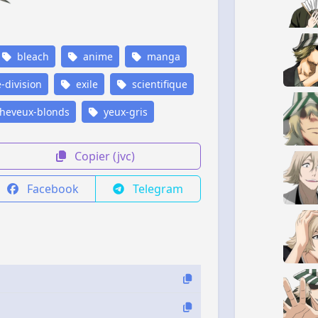
bleach
anime
manga
division
exile
scientifique
heveux-blonds
yeux-gris
Copier (jvc)
Facebook
Telegram