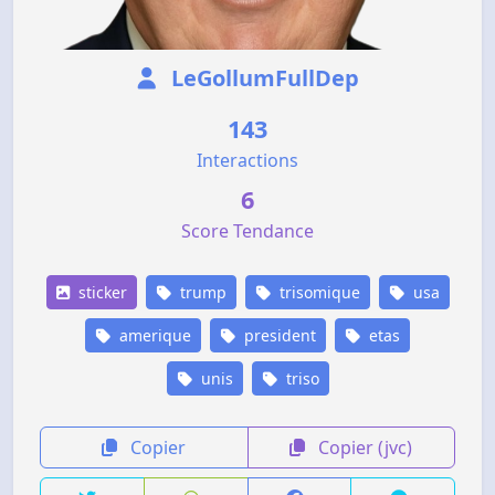
LeGollumFullDep
143
Interactions
6
Score Tendance
sticker
trump
trisomique
usa
amerique
president
etas
unis
triso
Copier
Copier (jvc)