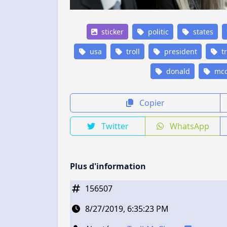
sticker
politic
states
usa
troll
president
t
donald
mcc
Copier
Twitter
WhatsApp
Plus d'information
156507
8/27/2019, 6:35:23 PM