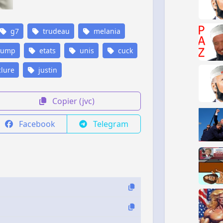
g7
trudeau
melania
rump
etats
unis
cuck
lure
justin
Copier (jvc)
Facebook
Telegram