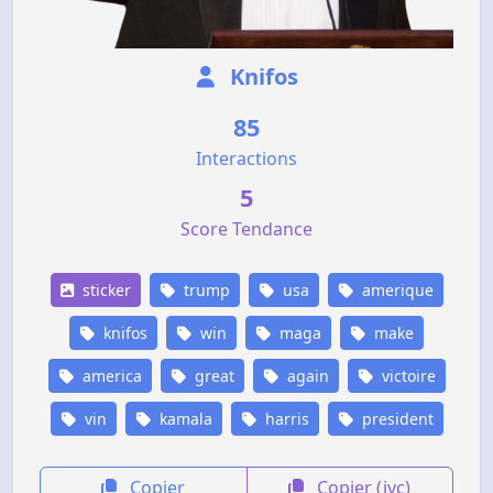
Knifos
85
Interactions
5
Score Tendance
sticker
trump
usa
amerique
knifos
win
maga
make
america
great
again
victoire
vin
kamala
harris
president
Copier
Copier (jvc)