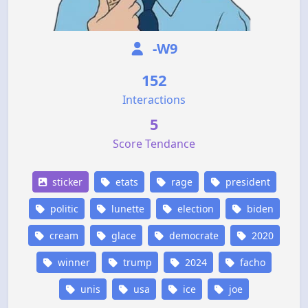
-W9
152
Interactions
5
Score Tendance
sticker
etats
rage
president
politic
lunette
election
biden
cream
glace
democrate
2020
winner
trump
2024
facho
unis
usa
ice
joe