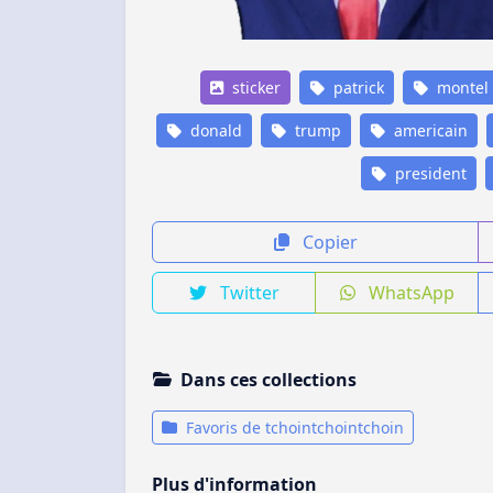
sticker
patrick
montel
donald
trump
americain
president
Copier
Twitter
WhatsApp
Dans ces collections
Favoris de tchointchointchoin
Plus d'information