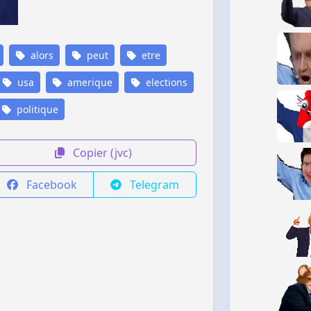
alors
peut
etre
usa
amerique
elections
politique
Copier (jvc)
Facebook
Telegram