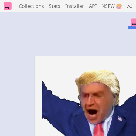
Collections
Stats
Installer
API
NSFW 🥵