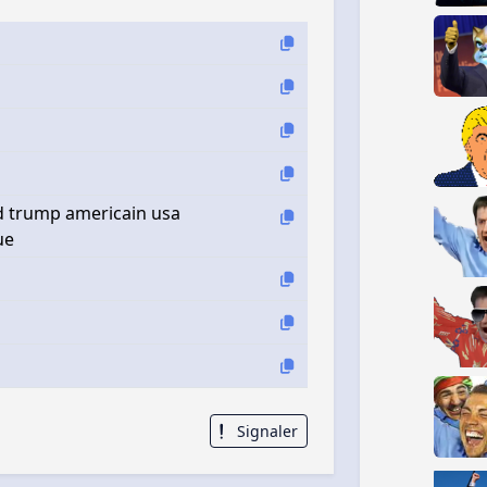
ld trump americain usa
ue
Signaler