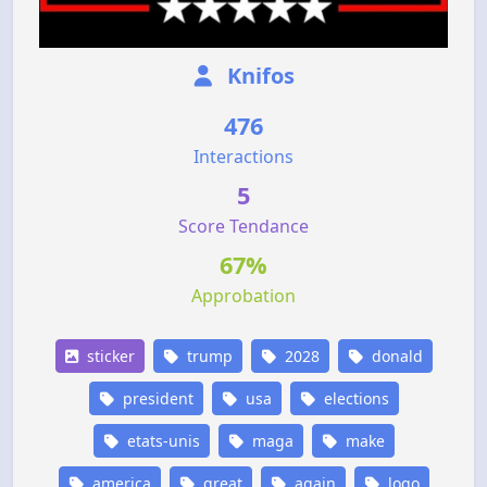
Knifos
476
Interactions
5
Score Tendance
67%
Approbation
sticker
trump
2028
donald
president
usa
elections
etats-unis
maga
make
america
great
again
logo