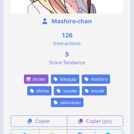
Mashiro-chan
126
Interactions
5
Score Tendance
sticker
kikoojap
mashiro
shiina
sasuke
boude
sakurasou
Copier
Copier (jvc)