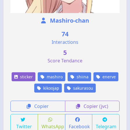
Mashiro-chan
74
Interactions
5
Score Tendance
sticker
mashiro
shiina
enerve
kikoojap
sakurasou
Copier
Copier (jvc)
Twitter
WhatsApp
Facebook
Telegram