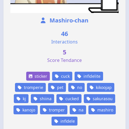
Mashiro-chan
46
Interactions
5
Score Tendance
sticker
cuck
infidelite
tromperie
pet
no
kikoojap
kj
shiina
cucked
sakurasou
kanojo
tromper
na
mashiro
infidele