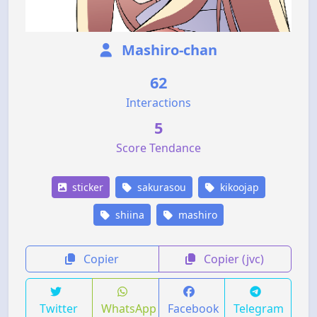
Mashiro-chan
62
Interactions
5
Score Tendance
sticker
sakurasou
kikoojap
shiina
mashiro
Copier
Copier (jvc)
Twitter
WhatsApp
Facebook
Telegram