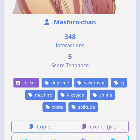
Mashiro-chan
348
Interactions
5
Score Tendance
sticker
deprime
sakurasou
kj
mashiro
kikoojap
shiina
triste
solitude
Copier
Copier (jvc)