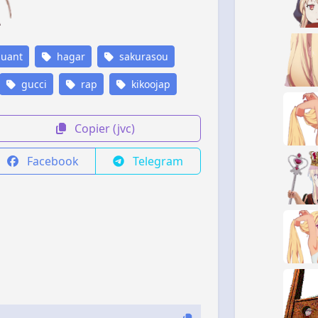
quant
hagar
sakurasou
gucci
rap
kikoojap
Copier (jvc)
Facebook
Telegram