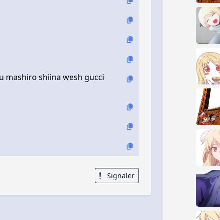
u mashiro shiina wesh gucci
Signaler