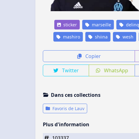
sticker
marseille
delin
mashiro
shiina
wesh
Copier
Twitter
WhatsApp
Dans ces collections
Favoris de Lauv
Plus d'information
103337