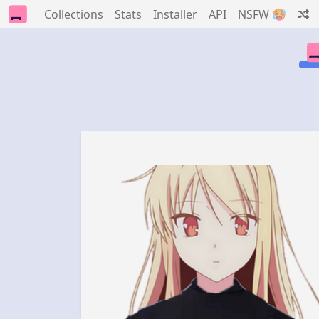
Collections
Stats
Installer
API
NSFW 🥵