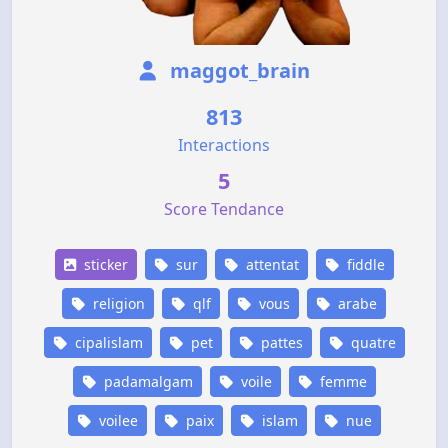
maggot_brain
813
Interactions
5
Score Tendance
sticker
sur
attentat
fiddle
religion
qlf
vous
arabe
cipalislam
pet
pattes
quatre
padamalgam
voile
femme
voilee
paix
islam
nue