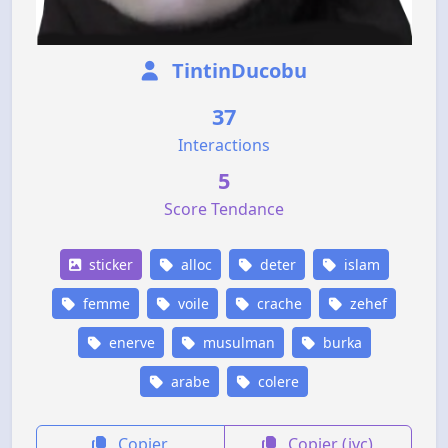
TintinDucobu
37
Interactions
5
Score Tendance
sticker
alloc
deter
islam
femme
voile
crache
zehef
enerve
musulman
burka
arabe
colere
Copier
Copier (jvc)