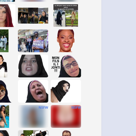
NSFW
NSFW