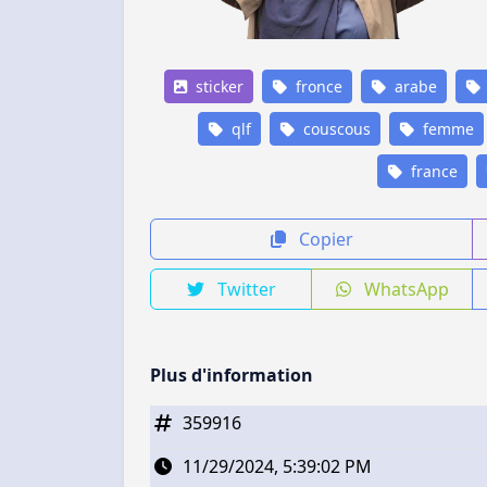
sticker
fronce
arabe
qlf
couscous
femme
france
Copier
Twitter
WhatsApp
Plus d'information
359916
11/29/2024, 5:39:02 PM