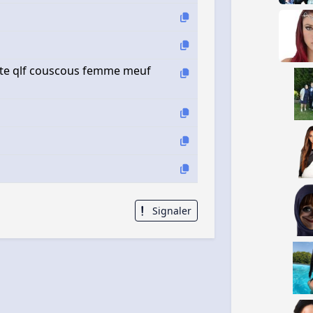
rte qlf couscous femme meuf
Signaler