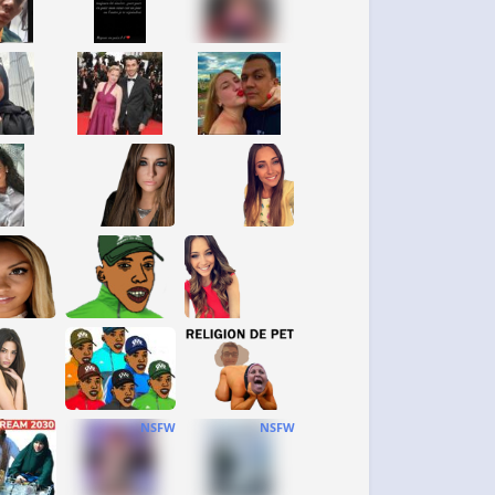
NSFW
NSFW