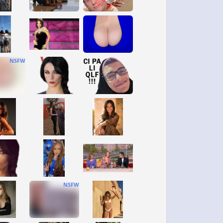
NSFW
NSFW