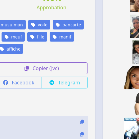
Approbation
musulman
voile
pancarte
meuf
fille
manif
affiche
Copier (jvc)
Facebook
Telegram