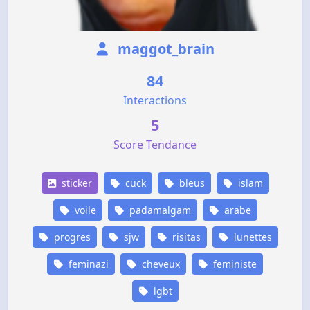
maggot_brain
84
Interactions
5
Score Tendance
sticker
cuck
bleus
islam
voile
padamalgam
arabe
progres
sjw
risitas
lunettes
feminazi
cheveux
feministe
lgbt