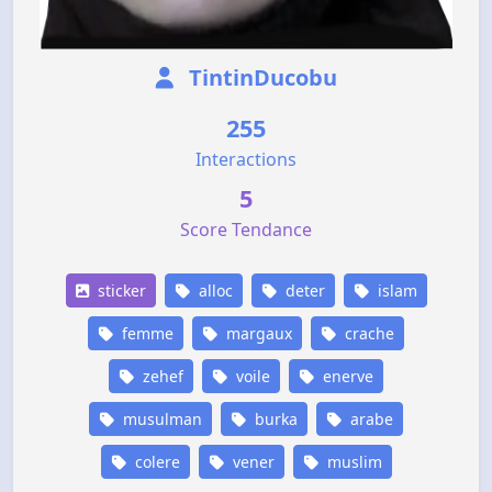
TintinDucobu
255
Interactions
5
Score Tendance
sticker
alloc
deter
islam
femme
margaux
crache
zehef
voile
enerve
musulman
burka
arabe
colere
vener
muslim