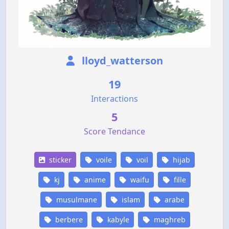
lloyd_watterson
19
Interactions
5
Score Tendance
sticker
voile
voil
hijab
kj
anime
waifu
fille
musulmane
islam
arabe
berbere
kabyle
maghreb