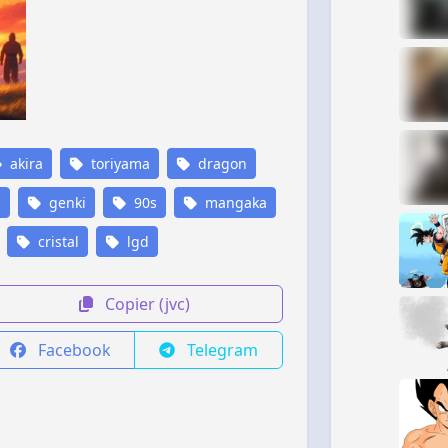
akira
toriyama
dragon
a
genki
90s
mangaka
cristal
lgd
Copier (jvc)
Facebook
Telegram