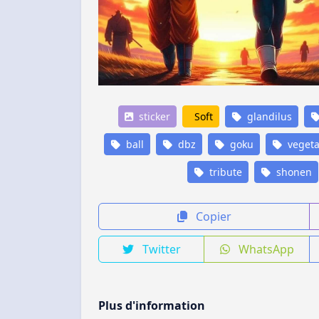
sticker
Soft
glandilus
ball
dbz
goku
veget
tribute
shonen
Copier
Twitter
WhatsApp
Plus d'information