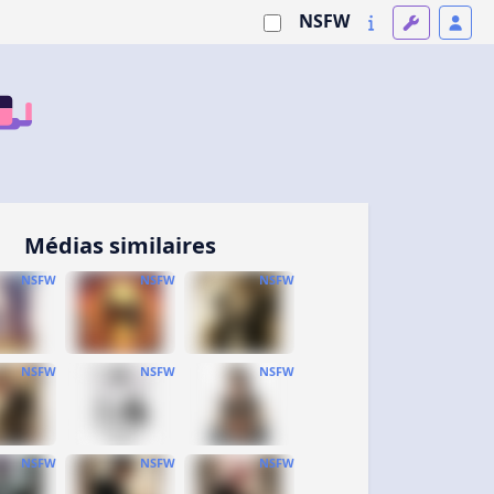
NSFW
Médias similaires
NSFW
NSFW
NSFW
NSFW
NSFW
NSFW
NSFW
NSFW
NSFW