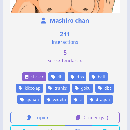
Mashiro-chan
241
Interactions
5
Score Tendance
sticker
db
dbs
ball
kikoojap
trunks
goku
dbz
gohan
vegeta
z
dragon
Copier
Copier (jvc)