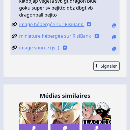
kikoojap vegeta svb gt dragon blue
goku super sv bejitto dbz dbgt vb
dragonball bejito
image hébergée sur RisiBank
miniature hébergée sur RisiBank
image source (jvc)
Signaler
Médias similaires