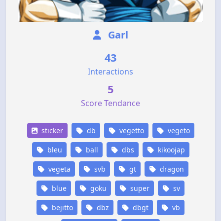
Garl
43
Interactions
5
Score Tendance
sticker
db
vegetto
vegeto
bleu
ball
dbs
kikoojap
vegeta
svb
gt
dragon
blue
goku
super
sv
bejitto
dbz
dbgt
vb