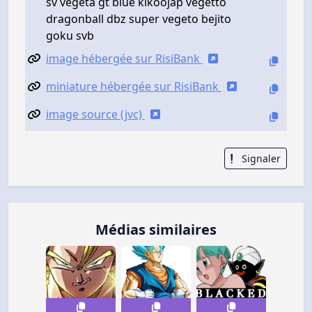
sv vegeta gt blue kikoojap vegetto
dragonball dbz super vegeto bejito
goku svb
image hébergée sur RisiBank
miniature hébergée sur RisiBank
image source (jvc)
Signaler
Médias similaires