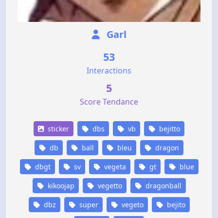
Garl
53
Interactions
5
Score Tendance
sticker
dbs
vb
bejitto
db
ball
bleu
dragon
dbgt
sv
vegeta
gt
blue
kikoojap
vegetto
dragonball
dbz
super
vegeto
bejito