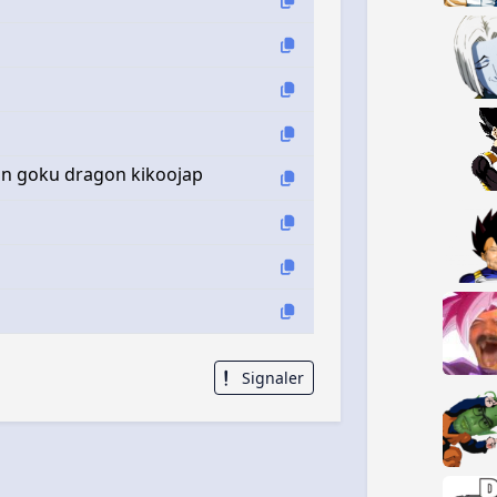
han goku dragon kikoojap
Signaler