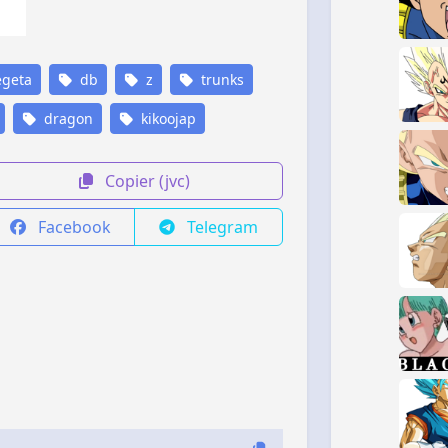
geta
db
z
trunks
dragon
kikoojap
Copier (jvc)
Facebook
Telegram