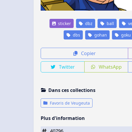
sticker
dbz
ball
ve
dbs
gohan
goku
Copier
Twitter
WhatsApp
Dans ces collections
Favoris de Veugeuta
Plus d'information
40796