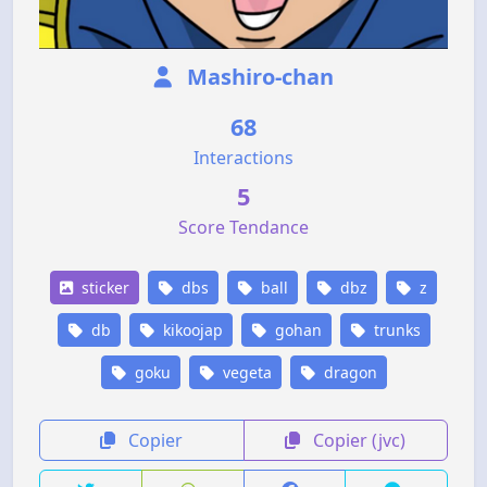
Mashiro-chan
68
Interactions
5
Score Tendance
sticker
dbs
ball
dbz
z
db
kikoojap
gohan
trunks
goku
vegeta
dragon
Copier
Copier (jvc)