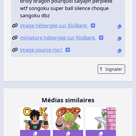
broly dragon pourquoi saiyajin perplexe
wtf songoku super ball silence choque
sangoku dbz
image hébergée sur RisiBank
miniature hébergée sur RisiBank
image source (jvc)
Signaler
Médias similaires