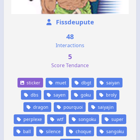
Fissdeupute
48
Interactions
5
Score Tendance
sticker
muet
dbgt
saiyan
dbs
sayen
goku
broly
dragon
pourquoi
saiyajin
perplexe
wtf
songoku
super
ball
silence
choque
sangoku