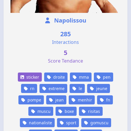
Napolissou
285
Interactions
5
Score Tendance
sticker
droite
mma
pen
rn
extreme
le
jeune
pompe
jean
menhir
fn
muscu
boxe
risitas
nationaliste
sport
gomuscu